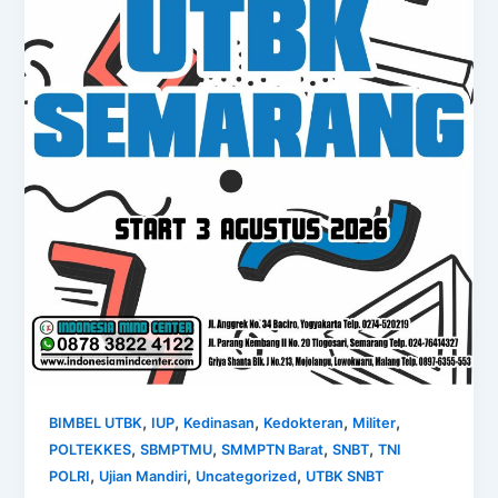
,
,
,
,
,
BIMBEL UTBK
IUP
Kedinasan
Kedokteran
Militer
,
,
,
,
POLTEKKES
SBMPTMU
SMMPTN Barat
SNBT
TNI
,
,
,
POLRI
Ujian Mandiri
Uncategorized
UTBK SNBT