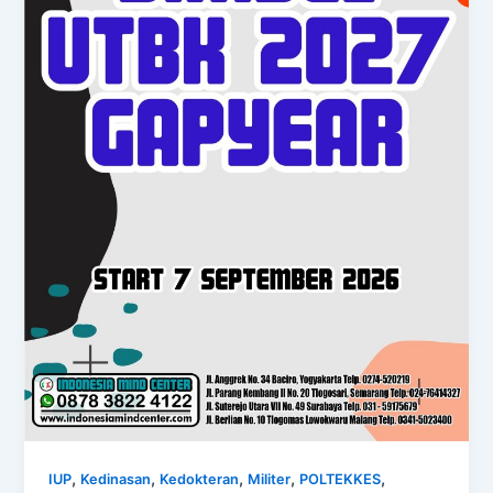
,
,
,
,
,
IUP
Kedinasan
Kedokteran
Militer
POLTEKKES