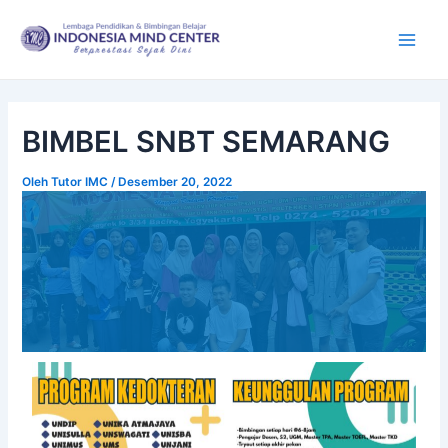
Lewati
Post
Main
ke
navigation
Men
konten
BIMBEL SNBT SEMARANG
Oleh
Tutor IMC
/
Desember 20, 2022