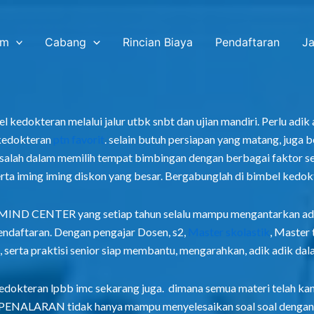
am
Cabang
Rincian Biaya
Pendaftaran
Ja
 kedokteran melalui jalur utbk snbt dan ujian mandiri. Perlu adik
 kedokteran
ptn favorit
. selain butuh persiapan yang matang, juga b
salah dalam memilih tempat bimbingan dengan berbagai faktor se
erta iming iming diskon yang besar. Bergabunglah di bimbel kedok
ND CENTER yang setiap tahun selalu mampu mengantarkan adik
ndaftaran. Dengan pengajar Dosen, s2,
Master skolastik
, Master 
, serta praktisi senior siap membantu, mengarahkan, adik adik dala
edokteran lpbb imc sekarang juga. dimana semua materi telah ka
NALARAN tidak hanya mampu menyelesaikan soal soal dengan c