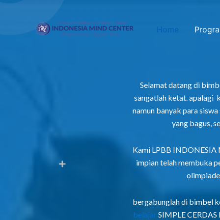
Lewati
ke
Home
Progr
konten
Selamat datang di bimbel
sangatlah ketat. apalagi
namun banyak para siswa 
yang bagus, s
Kami LPBB INDONESIA MI
impian telah membuka pe
olimpiade
bergabunglah di bimbel k
belajar
SIMPLE CERDAS PE