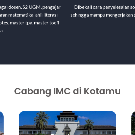
agai dosen, S2 UGM, pengajar
Dibekali cara penyelesaian 
aran matematika, ahli literasi
sehingga mampu mengerjakan so
otes, master tpa, master toefl,
pa
Cabang IMC di Kotamu