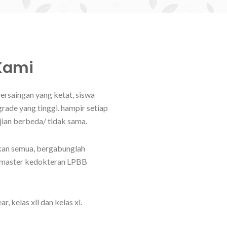
Kami
persaingan yang ketat, siswa
grade yang tinggi. hampir setiap
ujian berbeda/ tidak sama.
kan semua, bergabunglah
 master kedokteran LPBB
, kelas xll dan kelas xl.