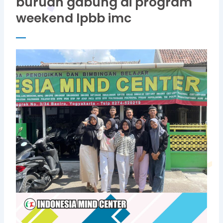
buruan gabung di program
weekend lpbb imc