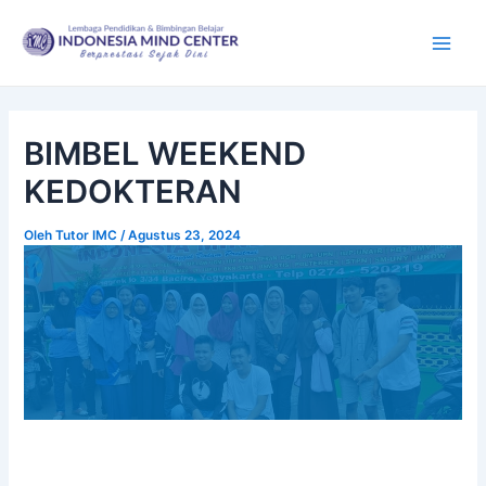
Lewati
Post
Main
ke
navigation
Men
konten
BIMBEL WEEKEND
KEDOKTERAN
Oleh
Tutor IMC
/
Agustus 23, 2024